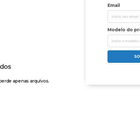
Email
Modelo do p
SO
ados
erde apenas arquivos.