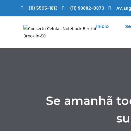
(11) 5505-1813
(11) 98882-0873
Av. Eng
Inicio
Se
Se amanhã to
su