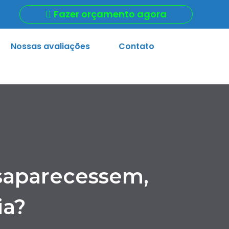
Fazer orçamento agora
Nossas avaliações
Contato
saparecessem,
ia?