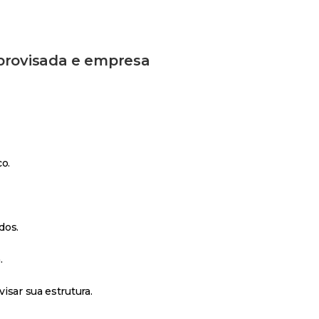
mprovisada e empresa
o.
dos.
.
isar sua estrutura.