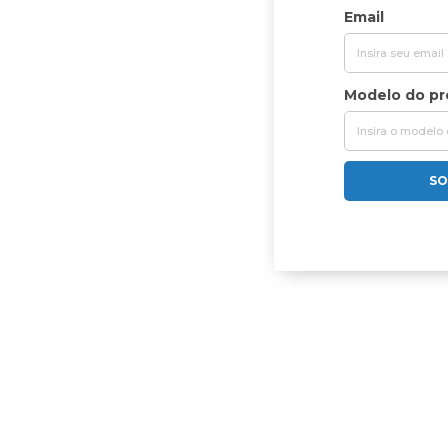
Email
Modelo do p
SO