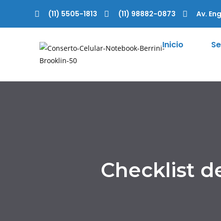
(11) 5505-1813
(11) 98882-0873
Av. Eng
Inicio
Se
Checklist d