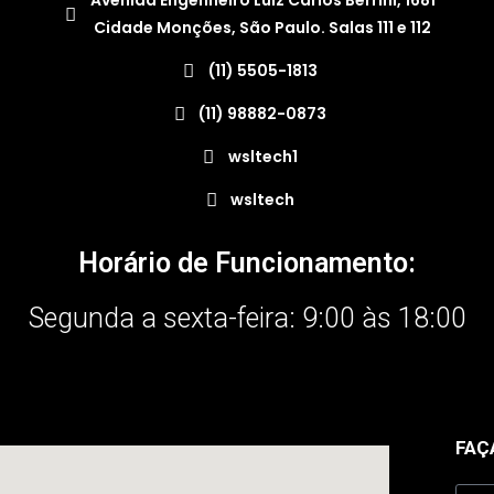
Avenida Engenheiro Luiz Carlos Berrini, 1681
Cidade Monções, São Paulo. Salas 111 e 112
(11) 5505-1813
(11) 98882-0873
wsltech1
wsltech
Horário de Funcionamento:
Segunda a sexta-feira: 9:00 às 18:00
FAÇ