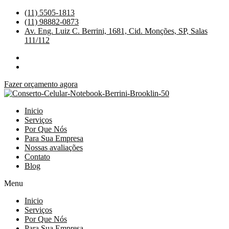
Ir
(11) 5505-1813
para
(11) 98882-0873
o
Av. Eng. Luiz C. Berrini, 1681, Cid. Monções, SP, Salas
conteúdo
111/112
Fazer orçamento agora
Inicio
Serviços
Por Que Nós
Para Sua Empresa
Nossas avaliações
Contato
Blog
Menu
Inicio
Serviços
Por Que Nós
Para Sua Empresa