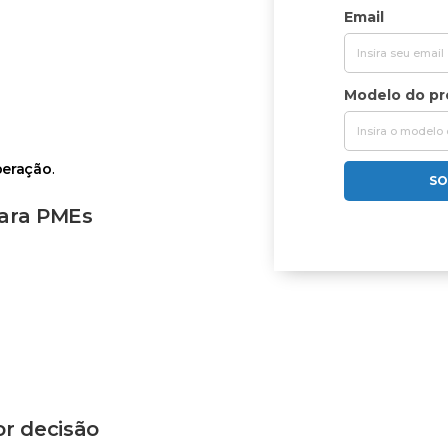
Email
Modelo do p
peração
.
SO
para PMEs
or decisão