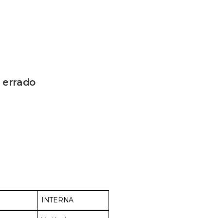
 errado
a
INTERNA