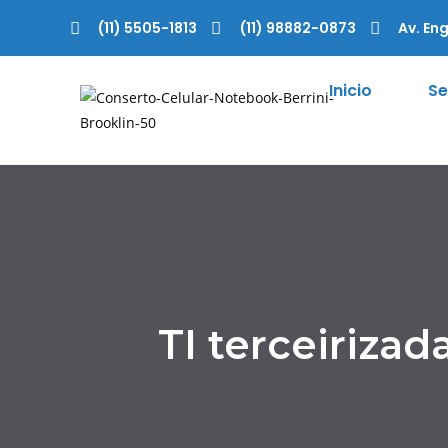
(11) 5505-1813
(11) 98882-0873
Av. Eng
Inicio
Se
TI terceirizad