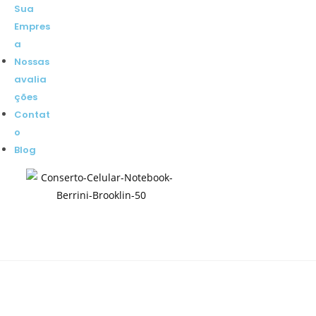
Sua
Empres
a
Nossas
avalia
ções
Contat
o
Blog
Quanto custa não ter TI