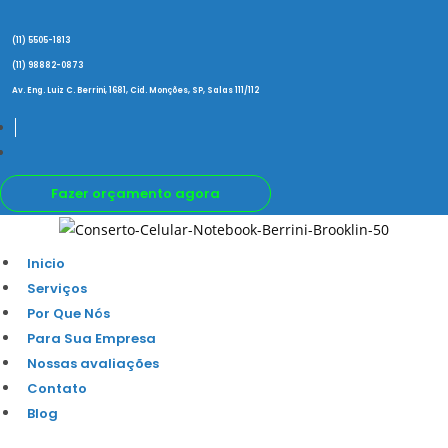
Ir
para
(11) 5505-1813
o
(11) 98882-0873
conteúdo
Av. Eng. Luiz C. Berrini, 1681, Cid. Monções, SP, Salas 111/112
Fazer orçamento agora
Inicio
Serviços
Por Que Nós
Para Sua Empresa
Nossas avaliações
Contato
Blog