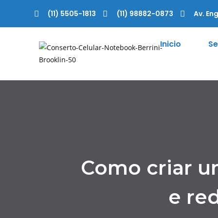
(11) 5505-1813
(11) 98882-0873
Av. Eng
Inicio
Se
Como criar u
e re