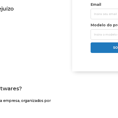
Email
ejuízo
Modelo do p
SO
ftwares?
a empresa, organizados por