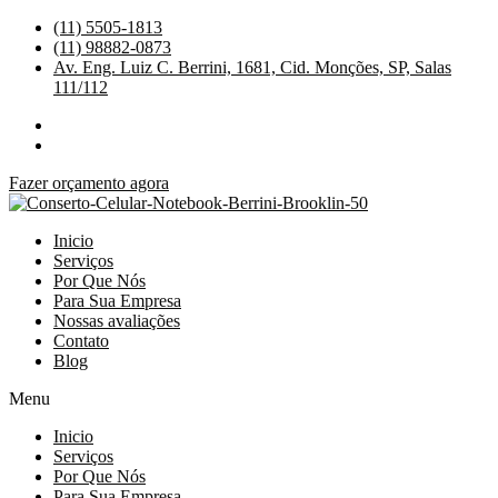
Ir
(11) 5505-1813
para
(11) 98882-0873
o
Av. Eng. Luiz C. Berrini, 1681, Cid. Monções, SP, Salas
conteúdo
111/112
Fazer orçamento agora
Inicio
Serviços
Por Que Nós
Para Sua Empresa
Nossas avaliações
Contato
Blog
Menu
Inicio
Serviços
Por Que Nós
Para Sua Empresa