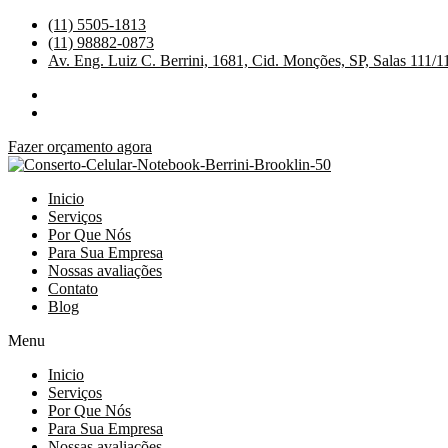
Ir
(11) 5505-1813
para
(11) 98882-0873
o
Av. Eng. Luiz C. Berrini, 1681, Cid. Monções, SP, Salas 111/1
conteúdo
Fazer orçamento agora
Inicio
Serviços
Por Que Nós
Para Sua Empresa
Nossas avaliações
Contato
Blog
Menu
Inicio
Serviços
Por Que Nós
Para Sua Empresa
Nossas avaliações