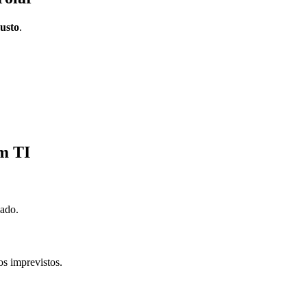
custo
.
em TI
lado.
s imprevistos.