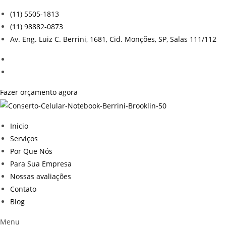
Ir
(11) 5505-1813
para
(11) 98882-0873
o
Av. Eng. Luiz C. Berrini, 1681, Cid. Monções, SP, Salas 111/112
conteúdo
Fazer orçamento agora
Inicio
Serviços
Por Que Nós
Para Sua Empresa
Nossas avaliações
Contato
Blog
Menu