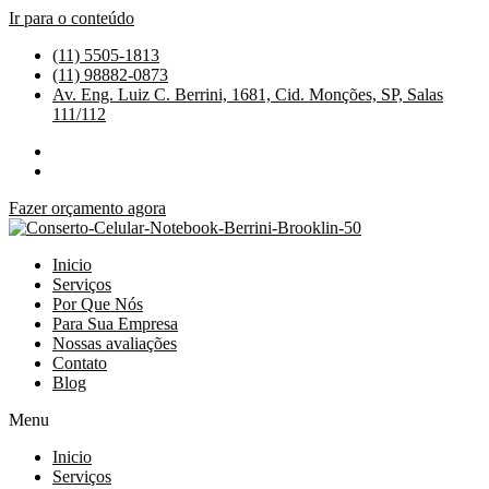
Ir para o conteúdo
(11) 5505-1813
(11) 98882-0873
Av. Eng. Luiz C. Berrini, 1681, Cid. Monções, SP, Salas
111/112
Fazer orçamento agora
Inicio
Serviços
Por Que Nós
Para Sua Empresa
Nossas avaliações
Contato
Blog
Menu
Inicio
Serviços