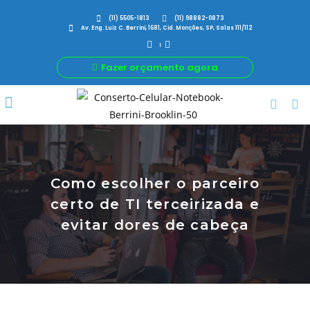
(11) 5505-1813
(11) 98882-0873
Av. Eng. Luiz C. Berrini, 1681, Cid. Monções, SP, Salas 111/112
Fazer orçamento agora
Por Que Nós
Para Sua Empresa
Nossas avaliações
Como escolher o parceiro
certo de TI terceirizada e
evitar dores de cabeça