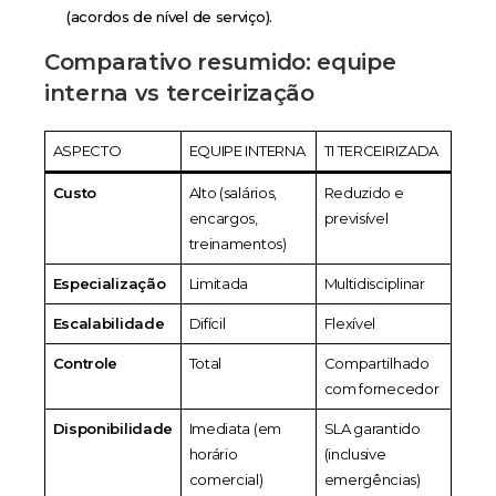
(acordos de nível de serviço).
Comparativo resumido: equipe
interna vs terceirização
ASPECTO
EQUIPE INTERNA
TI TERCEIRIZADA
Custo
Alto (salários,
Reduzido e
encargos,
previsível
treinamentos)
Especialização
Limitada
Multidisciplinar
Escalabilidade
Difícil
Flexível
Controle
Total
Compartilhado
com fornecedor
Disponibilidade
Imediata (em
SLA garantido
horário
(inclusive
comercial)
emergências)