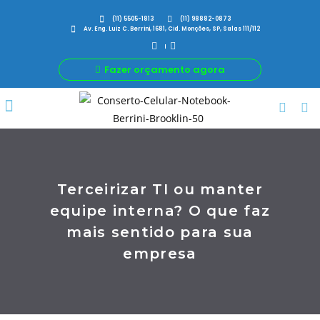
(11) 5505-1813
(11) 98882-0873
Av. Eng. Luiz C. Berrini, 1681, Cid. Monções, SP, Salas 111/112
Fazer orçamento agora
Por Que Nós
Para Sua Empresa
Nossas avaliações
Terceirizar TI ou manter
equipe interna? O que faz
mais sentido para sua
empresa