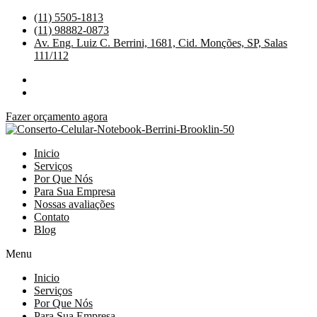
Ir
(11) 5505-1813
para
(11) 98882-0873
o
Av. Eng. Luiz C. Berrini, 1681, Cid. Monções, SP, Salas
conteúdo
111/112
Fazer orçamento agora
Inicio
Serviços
Por Que Nós
Para Sua Empresa
Nossas avaliações
Contato
Blog
Menu
Inicio
Serviços
Por Que Nós
Para Sua Empresa