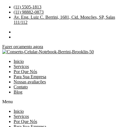
Ir
(11) 5505-1813
para
(11) 98882-0873
o
Av. Eng. Luiz C. Berrini, 1681, Cid. Monções, SP, Salas
conteúdo
111/112
Fazer orçamento agora
Inicio
Serviços
Por Que Nós
Para Sua Empresa
Nossas avaliações
Contato
Blog
Menu
Inicio
Serviços
Por Que Nós
Para Sua Empresa