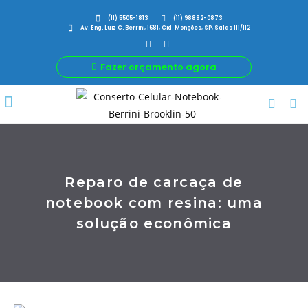
(11) 5505-1813
(11) 98882-0873
Av. Eng. Luiz C. Berrini, 1681, Cid. Monções, SP, Salas 111/112
Fazer orçamento agora
Por Que Nós
Para Sua Empresa
Nossas avaliações
Reparo de carcaça de
notebook com resina: uma
solução econômica