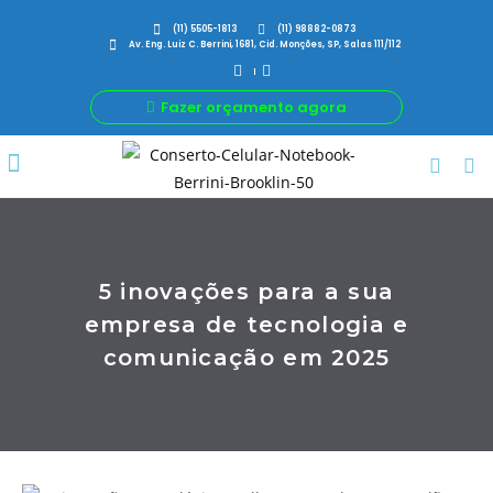
(11) 5505-1813
(11) 98882-0873
Av. Eng. Luiz C. Berrini, 1681, Cid. Monções, SP, Salas 111/112
Fazer orçamento agora
Por Que Nós
Para Sua Empresa
Nossas avaliações
5 inovações para a sua
empresa de tecnologia e
comunicação em 2025