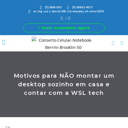
(11) 5505-1813
(11) 98882-0873
Av. Eng. Luiz C. Berrini, 1681, Cid. Monções, SP, Salas 111/112
Fazer orçamento agora
Por Que Nós
Para Sua Empresa
Nossas avaliações
Motivos para NÃO montar um
desktop sozinho em casa e
contar com a WSL tech