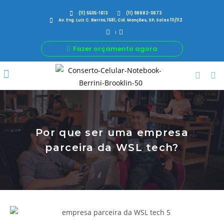
(11) 5505-1813
(11) 98882-0873
Av. Eng. Luiz C. Berrini, 1681, Cid. Monções, SP, Salas 111/112
Fazer orçamento agora
Por Que Nós
Para Sua Empresa
Nossas avaliações
Por que ser uma empresa
parceira da WSL tech?