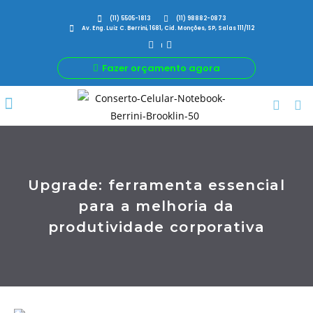
(11) 5505-1813
(11) 98882-0873
Av. Eng. Luiz C. Berrini, 1681, Cid. Monções, SP, Salas 111/112
Fazer orçamento agora
Por Que Nós
Para Sua Empresa
Nossas avaliações
Upgrade: ferramenta essencial
para a melhoria da
produtividade corporativa