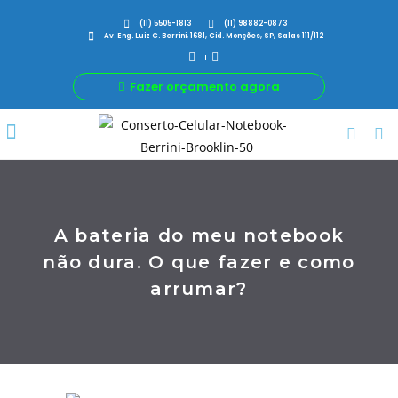
(11) 5505-1813
(11) 98882-0873
Av. Eng. Luiz C. Berrini, 1681, Cid. Monções, SP, Salas 111/112
Fazer orçamento agora
Por Que Nós
Para Sua Empresa
Nossas avaliações
A bateria do meu notebook
não dura. O que fazer e como
arrumar?