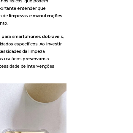
danos físicos, que podem
mportante entender que
m de
limpezas e manutenções
nto.
 para smartphones dobráveis,
idados específicos. Ao investir
essidades da limpeza
os usuários
preservam a
cessidade de intervenções