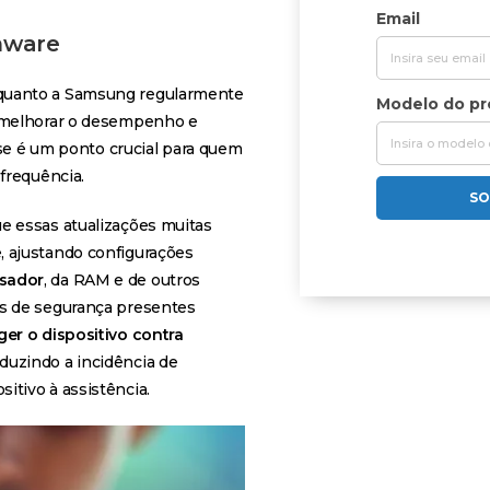
Email
rmware
 quanto a Samsung regularmente
Modelo do p
a melhorar o desempenho e
sse é um ponto crucial para quem
frequência.
SO
e essas atualizações muitas
, ajustando configurações
sador
, da RAM e de outros
es de segurança presentes
er o dispositivo contra
duzindo a incidência de
tivo à assistência.