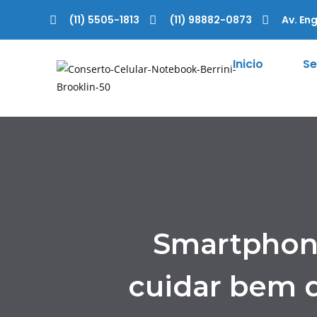
(11) 5505-1813
(11) 98882-0873
Av. Eng
Inicio
Se
Smartphone
cuidar bem 