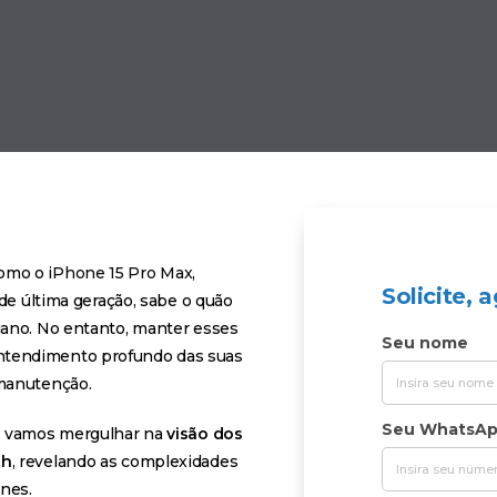
como o
iPhone 15 Pro Max
,
Solicite,
de última geração, sabe o quão
iano. No entanto, manter esses
Seu nome
ntendimento profundo das suas
 manutenção.
Seu WhatsA
, vamos mergulhar na
visão dos
ch
, revelando as complexidades
nes.