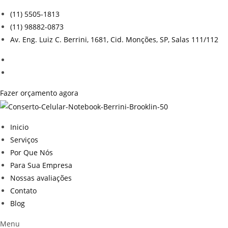
Ir
(11) 5505-1813
para
(11) 98882-0873
o
Av. Eng. Luiz C. Berrini, 1681, Cid. Monções, SP, Salas 111/112
conteúdo
Fazer orçamento agora
Inicio
Serviços
Por Que Nós
Para Sua Empresa
Nossas avaliações
Contato
Blog
Menu