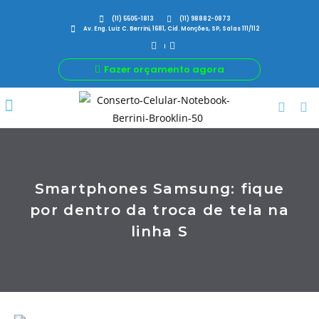
(11) 5505-1813
(11) 98882-0873
Av. Eng. Luiz C. Berrini, 1681, Cid. Monções, SP, Salas 111/112
Fazer orçamento agora
Por Que Nós
Para Sua Empresa
Nossas avaliações
Smartphones Samsung: fique
por dentro da troca de tela na
linha S