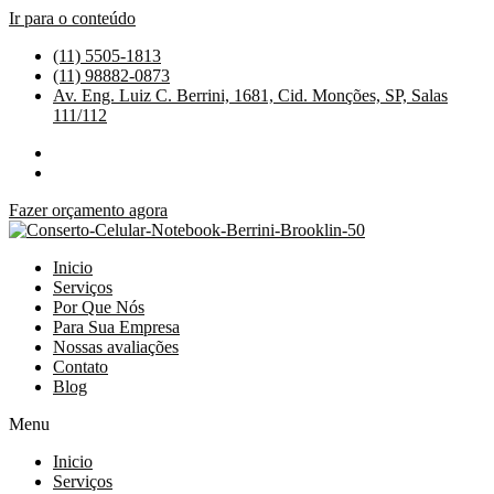
Ir para o conteúdo
(11) 5505-1813
(11) 98882-0873
Av. Eng. Luiz C. Berrini, 1681, Cid. Monções, SP, Salas
111/112
Fazer orçamento agora
Inicio
Serviços
Por Que Nós
Para Sua Empresa
Nossas avaliações
Contato
Blog
Menu
Inicio
Serviços