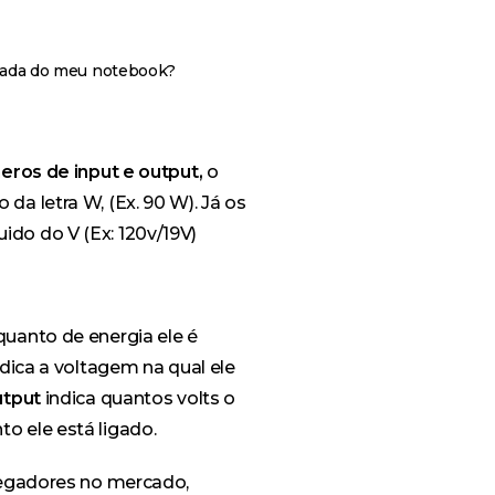
rada do meu notebook?
eros de input e output,
o
a letra W, (Ex. 90 W). Já os
do do V (Ex: 120v/19V)
quanto de energia ele é
dica a voltagem na qual ele
utput
indica quantos volts o
o ele está ligado.
regadores no mercado,