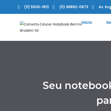
(11) 5505-1813
(11) 98882-0873
Av. Eng
Inicio
Se
Seu notebook
pa