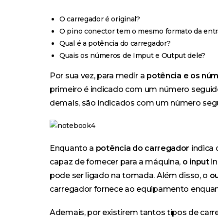
O carregador é original?
O pino conector tem o mesmo formato da ent
Qual é a potência do carregador?
Quais os números de Imput e Output dele?
Por sua vez, para medir a
potência e os núm
primeiro é indicado com um número seguido d
demais, são indicados com um número segui
Enquanto a
potência do carregador
indica 
capaz de fornecer para a máquina,
o input
in
pode ser ligado na tomada. Além disso, o
o
carregador fornece ao equipamento enquant
Ademais, por existirem tantos tipos de car