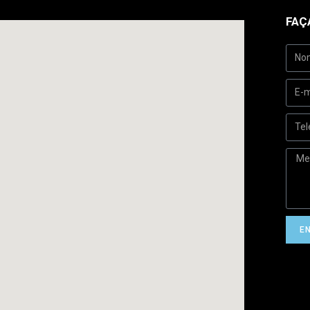
FAÇ
E