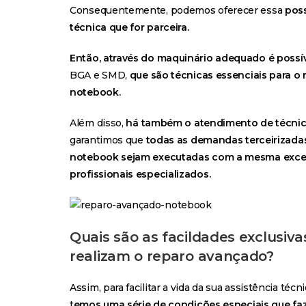
Consequentemente, podemos oferecer essa
poss
técnica que for parceira.
Então, através do maquinário adequado é possíve
BGA e SMD
,
que são técnicas essenciais para o
notebook.
Além disso,
há também o atendimento de técnic
garantimos que
todas as demandas terceirizadas
notebook sejam executadas com a mesma excel
profissionais especializados.
Quais são as facildades exclusiva
realizam o reparo avançado?
Assim, para facilitar a vida da sua assistência téc
t
emos uma série de condições especiais que fa