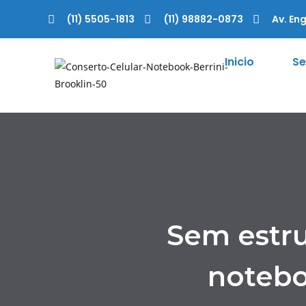
(11) 5505-1813
(11) 98882-0873
Av. Eng
Inicio
Se
Sem estru
notebo