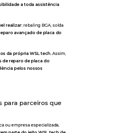
ibilidade a toda assistência
l realizar:
rebaling BGA, solda
 reparo avançado de placa do
os da própria WSL tech.
Assim,
 de reparo de placa do
ência pelos nossos
s para parceiros que
nica ou empresa especializada,
zem parte do jeito WSL tech de