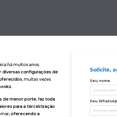
ica há muitos anos,
Solicite,
r diversas configurações de
 oferecidos
, muitas vezes
Seu nome
books
.
as de menor porte
, f
az toda
Seu WhatsA
iores para a terceirização
somar
, oferecendo a