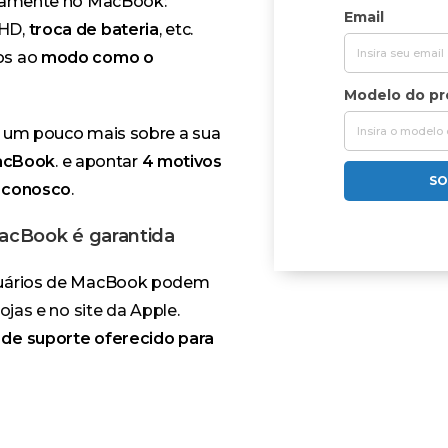
ficamente no MacBook:
Email
 HD
,
troca de bateria
, etc.
os ao
modo como o
Modelo do p
r um pouco mais sobre a sua
acBook
. e apontar
4
motivos
SO
a conosco
.
MacBook é garantida
usuários de MacBook podem
lojas e no site da Apple
.
 de suporte oferecido para