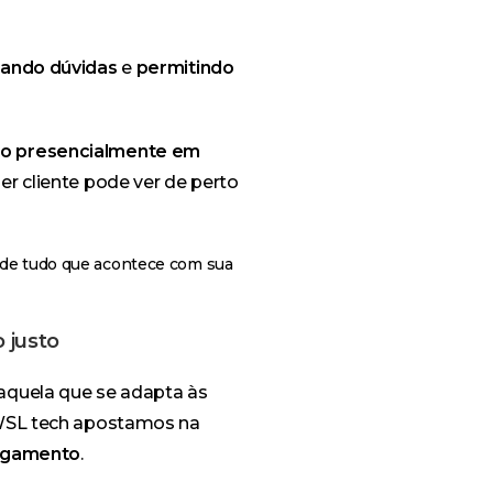
irando dúvidas
e
permitindo
to presencialmente em
r cliente pode ver de perto
o de tudo que acontece com sua
 justo
aquela que se adapta às
a WSL tech apostamos na
pagamento
.