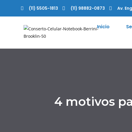
(11) 5505-1813
(11) 98882-0873
Av. Eng
Inicio
Se
4 motivos p