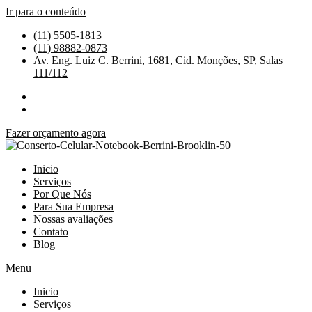
Ir para o conteúdo
(11) 5505-1813
(11) 98882-0873
Av. Eng. Luiz C. Berrini, 1681, Cid. Monções, SP, Salas
111/112
Fazer orçamento agora
Inicio
Serviços
Por Que Nós
Para Sua Empresa
Nossas avaliações
Contato
Blog
Menu
Inicio
Serviços