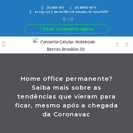
(11) 5505-1813
(11) 98882-0873
Av. Eng. Luiz C. Berrini, 1681, Cid. Monções, SP, Salas 111/112
Fazer orçamento agora
Por Que Nós
Para Sua Empresa
Nossas avaliações
Home office permanente?
Saiba mais sobre as
tendências que vieram para
ficar, mesmo após a chegada
da Coronavac